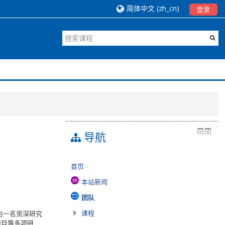
简体中文 ‎(zh_cn)‎
登录
导航
首页
本站新闻
团队
课程
为一名资深研究
e项目等多项研