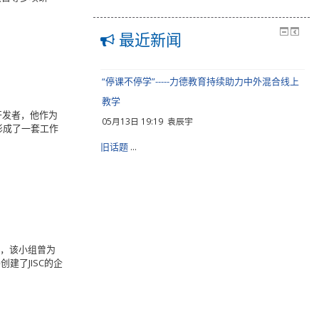
最近新闻
“停课不停学”-----力德教育持续助力中外混合线上
教学
开发者，他作为
05月13日 19:19
袁辰宇
形成了一套工作
旧话题
...
任，该小组曾为
创建了JISC的企