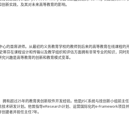
和创新实践，及其对未来高等教育的影响。
学中心的首席讲师。从最初的义务教育学校的教师到后来的高等教育在线课程的
·史蒂芬在课程设计和传输以及教学组织和评估方面拥有非常专业的知识，同时
研究兴趣是高等教育的创新和教育模式变革。
，拥有超过25年的教育类创新软件开发经验。他是JISC系统与技创新小组前主
发计划。他曾指导eResearch计划、运营国际化的e-Framework项目并
is的合作创建者并担任主任7年。